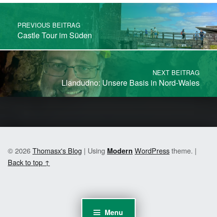
Post navigation
PREVIOUS BEITRAG
Castle Tour im Süden
NEXT BEITRAG
Llandudno: Unsere Basis in Nord-Wales
© 2026
Thomasx's Blog
|
Using
WordPress
theme.
|
Modern
Back to top ↑
Menu