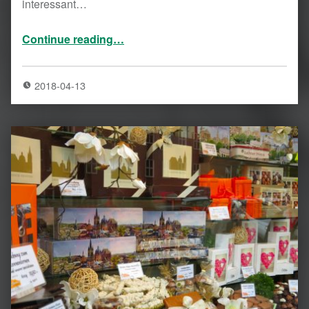
interessant…
“Dämmerungswanderung am KuKuK”
Continue reading
…
2018-04-13