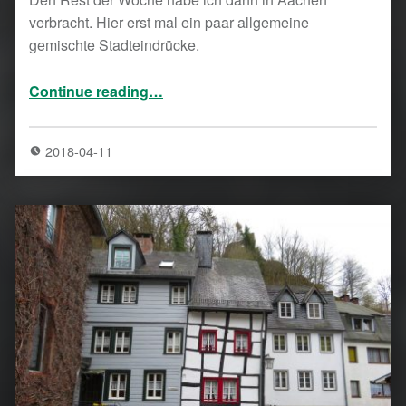
verbracht. Hier erst mal ein paar allgemeine
gemischte Stadteindrücke.
“Ein paar Tage in Aachen”
Continue reading
…
2018-04-11