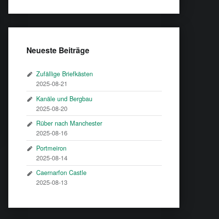
Neueste Beiträge
Zufällige Briefkästen
2025-08-21
Kanäle und Bergbau
2025-08-20
Rüber nach Manchester
2025-08-16
Portmeiron
2025-08-14
Caernarfon Castle
2025-08-13