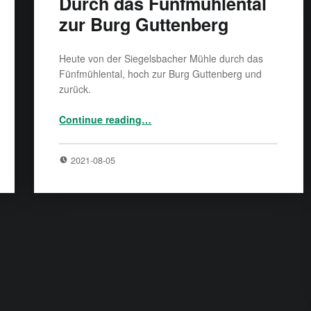
Durch das Fünfmühlental
zur Burg Guttenberg
Heute von der Siegelsbacher Mühle durch das
Fünfmühlental, hoch zur Burg Guttenberg und
zurück.
“Durch das Fünfmühlental zur Burg Guttenberg”
Continue reading
…
2021-08-05