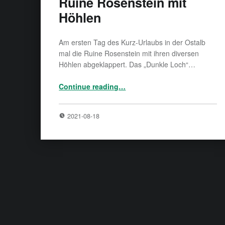
Ruine Rosenstein mit
Höhlen
Am ersten Tag des Kurz-Urlaubs in der Ostalb
mal die Ruine Rosenstein mit ihren diversen
Höhlen abgeklappert. Das „Dunkle Loch“…
“Ruine Rosenstein mit Höhlen”
Continue reading
…
2021-08-18