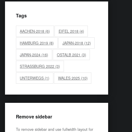
Tags
AACHEN-2018
(6)
EIFEL 2018
(4)
HAMBURG 2019
(8)
JAPAN-2018
(12)
JAPAN-2024
(16)
OSTALB 2021
(3)
STRASSBURG 2022
(3)
UNTERWEGS
(1)
WALES 2025
(10)
Remove sidebar
To remove sidebar and use fullwidth layout for