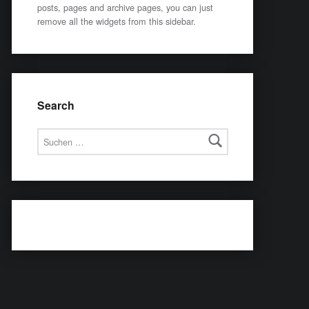
posts, pages and archive pages, you can just
remove all the widgets from this sidebar.
Search
Suchen nach: