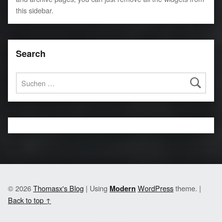
this sidebar.
Search
Suchen nach:
© 2026
Thomasx's Blog
|
Using
WordPress
theme.
|
Modern
Back to top ↑