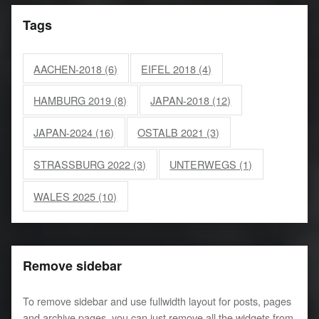
Tags
AACHEN-2018
(6)
EIFEL 2018
(4)
HAMBURG 2019
(8)
JAPAN-2018
(12)
JAPAN-2024
(16)
OSTALB 2021
(3)
STRASSBURG 2022
(3)
UNTERWEGS
(1)
WALES 2025
(10)
Remove sidebar
To remove sidebar and use fullwidth layout for posts, pages
and archive pages, you can just remove all the widgets from